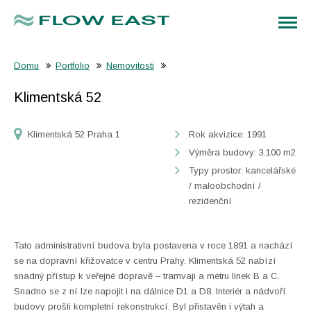
Domu
Portfolio
Nemovitosti
Klimentská 52
Klimentská 52 Praha 1
Rok akvizice: 1991
Výměra budovy: 3.100 m2
Typy prostor: kancelářské
/ maloobchodní /
rezidenční
Tato administrativní budova byla postavena v roce 1891 a nachází
se na dopravní křižovatce v centru Prahy. Klimentská 52 nabízí
snadný přístup k veřejné dopravě – tramvaji a metru linek B a C.
Snadno se z ní lze napojit i na dálnice D1 a D8. Interiér a nádvoří
budovy prošli kompletní rekonstrukcí. Byl přistavěn i výtah a