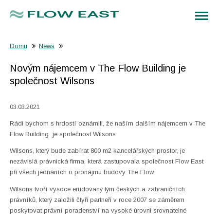
Domu
News
Novým nájemcem v The Flow Building je
společnost Wilsons
03.03.2021
Rádi bychom s hrdostí oznámili, že naším dalším nájemcem v The
Flow Building je společnost Wilsons.
Wilsons, který bude zabírat 800 m2 kancelářských prostor, je
nezávislá právnická firma, která zastupovala společnost Flow East
při všech jednáních o pronájmu budovy The Flow.
Wilsons tvoří vysoce erudovaný tým českých a zahraničních
právníků, který založili čtyři partneři v roce 2007 se záměrem
poskytovat právní poradenství na vysoké úrovni srovnatelné