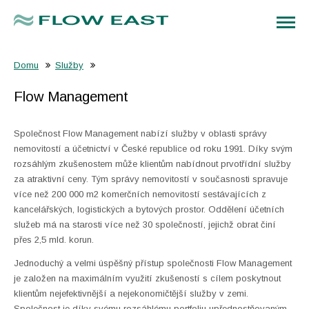
Domu
Služby
Flow Management
Společnost Flow Management nabízí služby v oblasti správy
nemovitostí a účetnictví v České republice od roku 1991. Díky svým
rozsáhlým zkušenostem může klientům nabídnout prvotřídní služby
za atraktivní ceny. Tým správy nemovitostí v současnosti spravuje
více než 200 000 m2 komerčních nemovitostí sestávajících z
kancelářských, logistických a bytových prostor. Oddělení účetních
služeb má na starosti více než 30 společností, jejichž obrat činí
přes 2,5 mld. korun.
Jednoduchý a velmi úspěšný přístup společnosti Flow Management
je založen na maximálním využití zkušeností s cílem poskytnout
klientům nejefektivnější a nejekonomičtější služby v zemi.
Společnost je díky svému rozsáhlému portfoliu upřednostňovaným